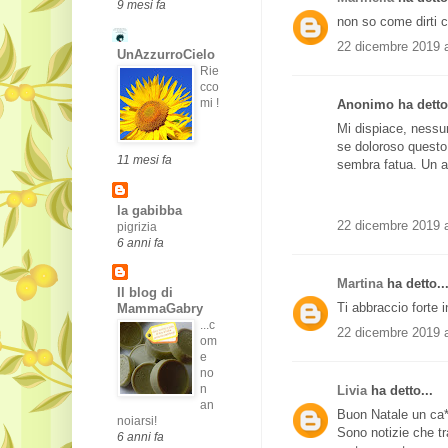
9 mesi fa
non so come dirti ch
22 dicembre 2019 a
UnAzzurroCielo
Rie
cco
mi !
Anonimo ha detto.
Mi dispiace, nessu
se doloroso questo 
11 mesi fa
sembra fatua. Un a
la gabibba
22 dicembre 2019 a
pigrizia
6 anni fa
Martina
ha detto..
Il blog di
Ti abbraccio forte i
MammaGabry
...c
22 dicembre 2019 a
om
e
no
n
Livia
ha detto...
an
Buon Natale un ca*
noiarsi!
Sono notizie che tr
6 anni fa