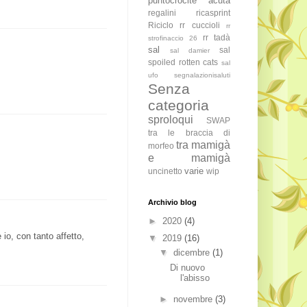
puntocrocite acuta
regalini
ricasprint
Riciclo
rr cuccioli
rr
rr tadà
strofinaccio 26
sal
sal
sal damier
spoiled rotten cats
sal
ufo
segnalazionisaluti
Senza
categoria
sproloqui
SWAP
tra le braccia di
tra mamigà
morfeo
e mamigà
varie
uncinetto
wip
Archivio blog
►
2020
(4)
 io, con tanto affetto,
▼
2019
(16)
▼
dicembre
(1)
Di nuovo
l'abisso
►
novembre
(3)