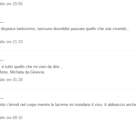
lle ore 20:56
..
i dispiace tantissimo, nessuno dovrebbe passare quello che stai vivendo...
lle ore 21:33
..
 é tutto quello che mi vien da dire...
forte, Michela da Ginevra
lle ore 01:28
..
to i brividi nel corpo mentre le lacrime mi inondano il viso. ti abbraccio anche
lle ore 08:16
..