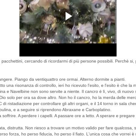
 pacchettini, cercando di ricordarmi di più persone possibili. Perchè si
angere. Piango da ventiquattro ore ormai. Alterno dormite a pianti.
tto una risonanza di controllo, ieri ho ricevuto l'esito, e l'esito è che la m
a e Navelbine non sono servite a niente. Il cancro è lì, vivo, di nuovo 
Dio solo per ora sa dove altro. Non ho il cancro, ho la merda delle mer
di ristadiazione per controllare gli altri organi, e il 14 torno in sala c
ibulina, e a seguire si riprendono Abraxane e Carboplatino.
 soffrire. A perdere i capelli. A passare ore a letto. A sperare e pregar
ata, distrutta. Non riesco a trovare un motivo valido per fare qualcosa,
erso forza, ho perso fiducia, ho perso il fiato. L'unica cosa che vorrei 