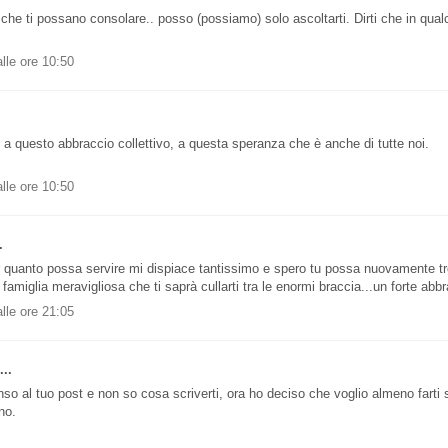
che ti possano consolare.. posso (possiamo) solo ascoltarti. Dirti che in qua
lle ore 10:50
 a questo abbraccio collettivo, a questa speranza che è anche di tutte noi.
lle ore 10:50
.
 quanto possa servire mi dispiace tantissimo e spero tu possa nuovamente tro
a famiglia meravigliosa che ti saprà cullarti tra le enormi braccia...un forte abbr
lle ore 21:05
..
so al tuo post e non so cosa scriverti, ora ho deciso che voglio almeno farti se
no.