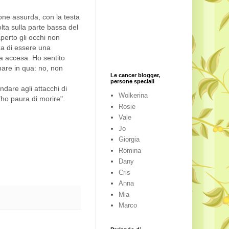
one assurda, con la testa
olta sulla parte bassa del
perto gli occhi non
za di essere una
fa accesa. Ho sentito
nare in qua: no, non
Le cancer blogger,
persone speciali
dare agli attacchi di
Wolkerina
"ho paura di morire".
Rosie
Vale
Jo
Giorgia
Romina
Dany
Cris
Anna
Mia
Marco