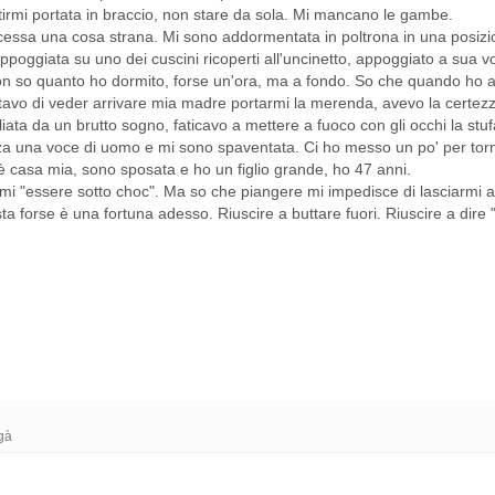
ntirmi portata in braccio, non stare da sola. Mi mancano le gambe.
cessa una cosa strana. Mi sono addormentata in poltrona in una posizi
appoggiata su uno dei cuscini ricoperti all'uncinetto, appoggiato a sua v
n so quanto ho dormito, forse un'ora, ma a fondo. So che quando ho a
tavo di veder arrivare mia madre portarmi la merenda, avevo la certez
iata da un brutto sogno, faticavo a mettere a fuoco con gli occhi la stu
nza una voce di uomo e mi sono spaventata. Ci ho messo un po' per tor
 casa mia, sono sposata e ho un figlio grande, ho 47 anni.
mi "essere sotto choc". Ma so che piangere mi impedisce di lasciarmi an
ta forse è una fortuna adesso. Riuscire a buttare fuori. Riuscire a dire 
gà