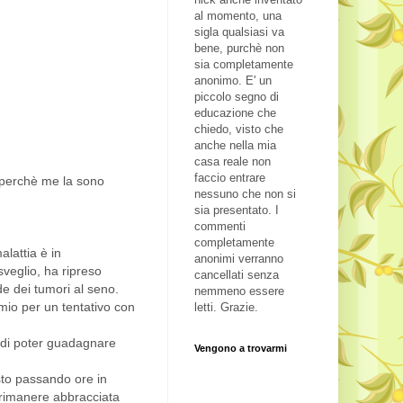
al momento, una
sigla qualsiasi va
bene, purchè non
sia completamente
anonimo. E' un
piccolo segno di
educazione che
chiedo, visto che
anche nella mia
casa reale non
faccio entrare
, perchè me la sono
nessuno che non si
sia presentato. I
commenti
completamente
alattia è in
anonimi verranno
sveglio, ha ripreso
cancellati senza
de dei tumori al seno.
nemmeno essere
hemio per un tentativo con
letti. Grazie.
e di poter guadagnare
Vengono a trovarmi
 sto passando ore in
è rimanere abbracciata