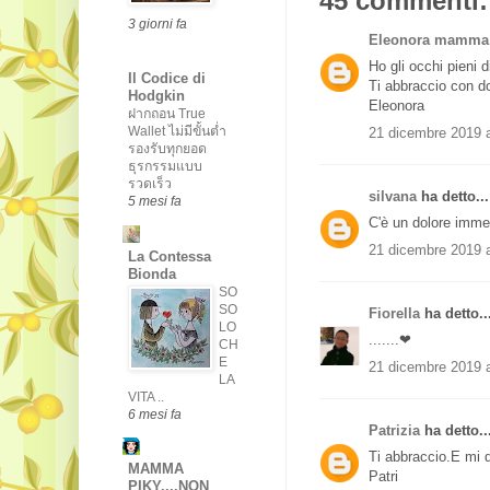
45 commenti:
3 giorni fa
Eleonora mamma
Ho gli occhi pieni 
Il Codice di
Ti abbraccio con d
Hodgkin
Eleonora
ฝากถอน True
Wallet ไม่มีขั้นต่ำ
21 dicembre 2019 a
รองรับทุกยอด
ธุรกรรมแบบ
รวดเร็ว
silvana
ha detto...
5 mesi fa
C'è un dolore imme
21 dicembre 2019 a
La Contessa
Bionda
SO
SO
Fiorella
ha detto..
LO
.......❤
CH
E
21 dicembre 2019 a
LA
VITA ..
6 mesi fa
Patrizia
ha detto..
Ti abbraccio.E mi d
MAMMA
Patri
PIKY....NON