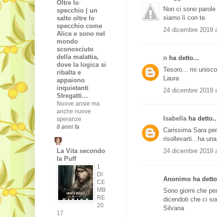
Oltre lo
Non ci sono parole 
specchio | un
siamo lì con te.
salto oltre lo
specchio come
24 dicembre 2019 a
Alice e sono nel
mondo
sconosciuto
della malattia,
n
ha detto...
dove la logica si
Tesoro... mi unisco
ribalta e
Laura
appaiono
inquietanti
24 dicembre 2019 a
Stregatti…
Nuove ansie ma
anche nuove
Isabella
ha detto..
speranze
8 anni fa
Carissima Sara per
risollevarti...ha un
24 dicembre 2019 a
La Vita secondo
la Puff
1
DI
Anonimo ha detto.
CE
MB
Sono giorni che pen
RE
dicendoti che ci so
20
Silvana
17