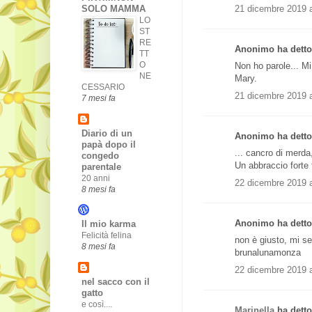
21 dicembre 2019 a
SOLO MAMMA
LO
ST
RE
Anonimo ha detto.
TT
O
Non ho parole... M
NE
Mary.
CESSARIO
21 dicembre 2019 a
7 mesi fa
Diario di un
Anonimo ha detto.
papà dopo il
... cancro di merda,
congedo
Un abbraccio forte 
parentale
20 anni
22 dicembre 2019 a
8 mesi fa
Anonimo ha detto.
Il mio karma
Felicità felina
non è giusto, mi sen
8 mesi fa
brunalunamonza
22 dicembre 2019 a
nel sacco con il
gatto
e così....
Marinella
ha detto.