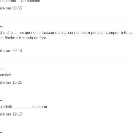
si sparano... Un bacione
lle ore 08:55
..
he dirti ... noi qui non ti lasciamo sola, sei nei nostri pensieri sempre, ti ten
 finchè c'è strada da fare
lle ore 09:13
..
ensieri
lle ore 16:25
..
edetto................scusami
lle ore 19:15
..