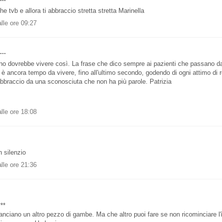
e tvb e allora ti abbraccio stretta stretta Marinella
lle ore 09:27
..
no dovrebbe vivere così. La frase che dico sempre ai pazienti che passano d
è ancora tempo da vivere, fino all'ultimo secondo, godendo di ogni attimo di r
bbraccio da una sconosciuta che non ha più parole. Patrizia
lle ore 18:08
.
n silenzio
lle ore 21:36
**
anciano un altro pezzo di gambe. Ma che altro puoi fare se non ricominciare l'