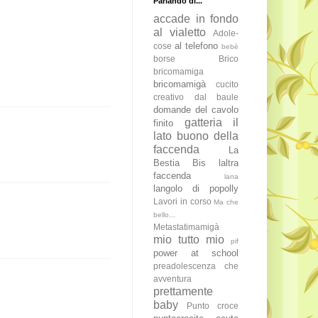
Parlando di...
accade in fondo
al vialetto
Adole-
al telefono
cose
bebè
borse
Brico
bricomamiga
bricomamigà
cucito
creativo
dal baule
domande del cavolo
gatteria
il
finito
lato buono della

faccenda
La
Bestia Bis
laltra
faccenda
lana
langolo di popolly
Lavori in corso
Ma che
bello...
Metastatimamigà
mio tutto mio
pif
power at school
preadolescenza che
avventura
prettamente
baby
Punto croce