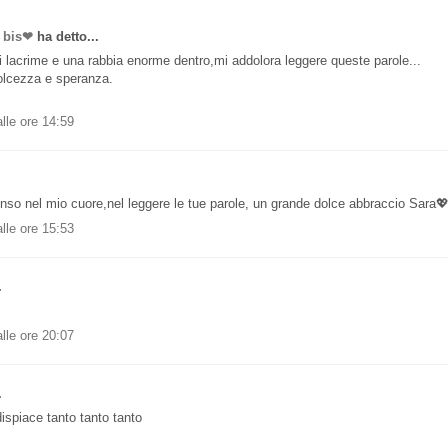
 bis❤
ha detto...
di lacrime e una rabbia enorme dentro,mi addolora leggere queste parole...
olcezza e speranza.
lle ore 14:59
nso nel mio cuore,nel leggere le tue parole, un grande dolce abbraccio Sara
lle ore 15:53
.
lle ore 20:07
.
ispiace tanto tanto tanto