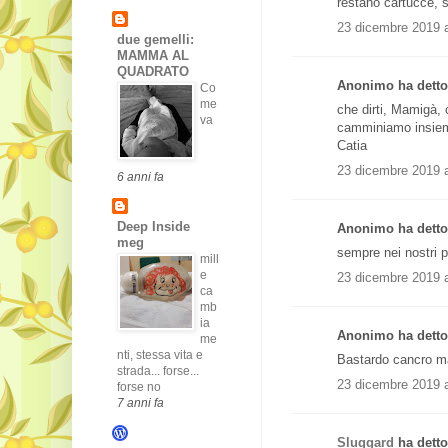
restano cartucce, 
23 dicembre 2019 a
due gemelli:
MAMMA AL
QUADRATO
Anonimo ha detto.
Co
me
che dirti, Mamigà, c
va
camminiamo insieme
Catia
23 dicembre 2019 a
6 anni fa
Deep Inside
Anonimo ha detto.
meg
sempre nei nostri p
mill
e
23 dicembre 2019 a
ca
mb
ia
Anonimo ha detto.
me
nti, stessa vita e
Bastardo cancro mal
strada... forse...
23 dicembre 2019 a
forse no
7 anni fa
Sluggard
ha detto.