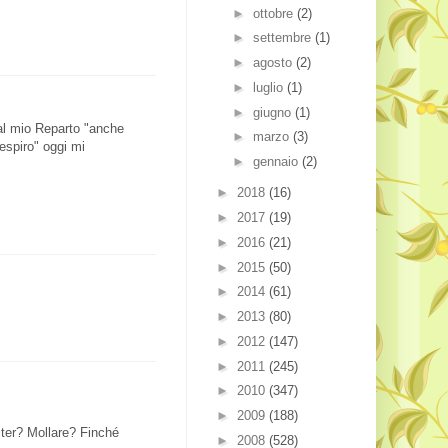
►
ottobre
(2)
►
settembre
(1)
►
agosto
(2)
►
luglio
(1)
►
giugno
(1)
al mio Reparto "anche
►
marzo
(3)
espiro" oggi mi
►
gennaio
(2)
►
2018
(16)
►
2017
(19)
►
2016
(21)
►
2015
(50)
►
2014
(61)
►
2013
(80)
►
2012
(147)
►
2011
(245)
►
2010
(347)
►
2009
(188)
iter? Mollare? Finché
►
2008
(528)