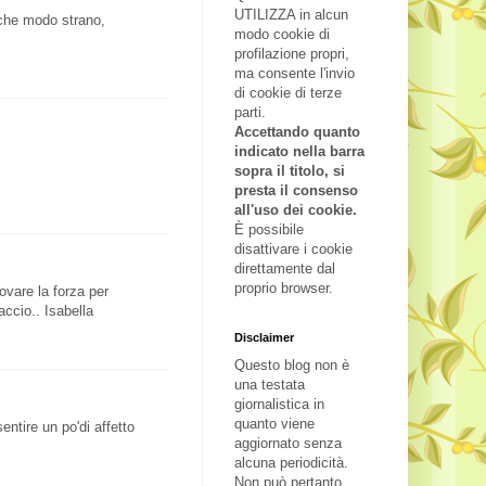
UTILIZZA in alcun
lche modo strano,
modo cookie di
profilazione propri,
ma consente l'invio
di cookie di terze
parti.
Accettando quanto
indicato nella barra
sopra il titolo, si
presta il consenso
all'uso dei cookie.
È possibile
disattivare i cookie
direttamente dal
proprio browser.
vare la forza per
accio.. Isabella
Disclaimer
Questo blog non è
una testata
giornalistica in
quanto viene
ntire un po'di affetto
aggiornato senza
alcuna periodicità.
Non può pertanto