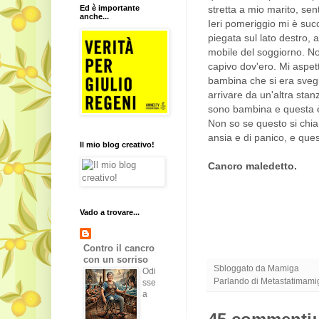
Ed è importante
stretta a mio marito, se
anche...
Ieri pomeriggio mi è suc
piegata sul lato destro, 
mobile del soggiorno. No
capivo dov'ero. Mi aspet
bambina che si era svegl
arrivare da un'altra sta
sono bambina e questa è
Non so se questo si chia
ansia e di panico, e ques
Il mio blog creativo!
Cancro maledetto.
Vado a trovare...
Contro il cancro
con un sorriso
Sbloggato da
Mamiga
Odi
Parlando di
Metastatimami
sse
a