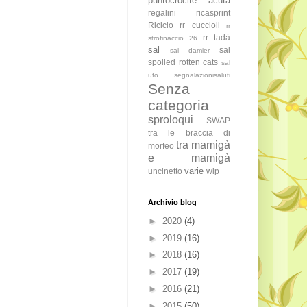
puntocrocite acuta
regalini
ricasprint
Riciclo
rr cuccioli
rr
rr tadà
strofinaccio 26
sal
sal
sal damier
spoiled rotten cats
sal
ufo
segnalazionisaluti
Senza
categoria
sproloqui
SWAP
tra le braccia di
tra mamigà
morfeo
e mamigà
varie
uncinetto
wip
Archivio blog
►
2020
(4)
►
2019
(16)
►
2018
(16)
►
2017
(19)
►
2016
(21)
►
2015
(50)