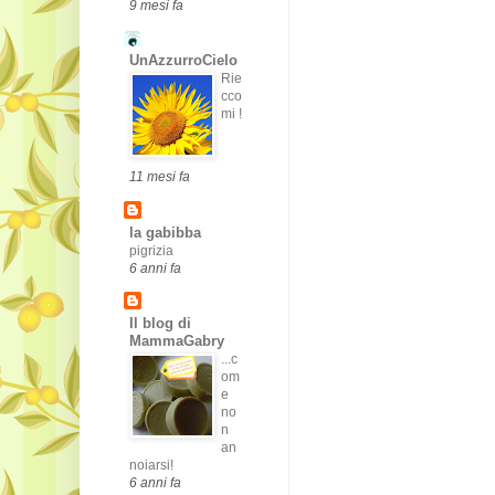
9 mesi fa
UnAzzurroCielo
Rie
cco
mi !
11 mesi fa
la gabibba
pigrizia
6 anni fa
Il blog di
MammaGabry
...c
om
e
no
n
an
noiarsi!
6 anni fa