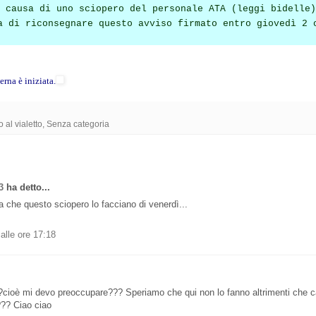
 causa di uno sciopero del personale ATA (leggi bidelle)
a di riconsegnare questo avviso firmato entro giovedì 2 
rna è iniziata.
 al vialetto
,
Senza categoria
3
ha detto...
 che questo sciopero lo facciano di venerdì...
alle ore 17:18
??cioè mi devo preoccupare??? Speriamo che qui non lo fanno altrimenti che ca
o??? Ciao ciao