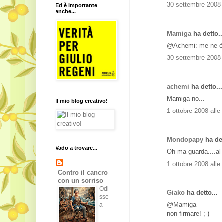
30 settembre 2008 
Ed è importante
anche...
Mamiga
ha detto..
@Achemi: me ne è' a
30 settembre 2008 
achemi
ha detto...
Mamiga no...
Il mio blog creativo!
1 ottobre 2008 alle
Mondopapy
ha det
Vado a trovare...
Oh ma guarda....al 
1 ottobre 2008 alle
Contro il cancro
con un sorriso
Odi
Giako
ha detto...
sse
@Mamiga
a
non firmare! ;-)