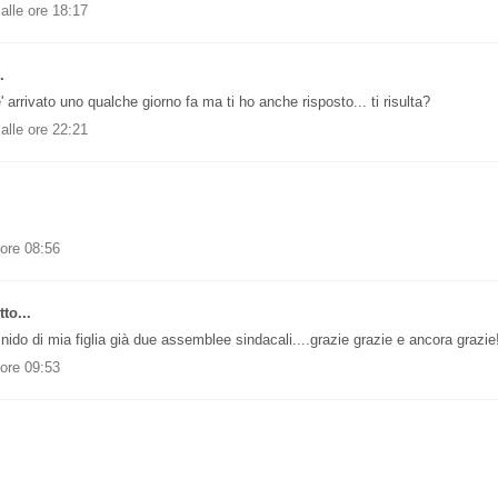
alle ore 18:17
.
rrivato uno qualche giorno fa ma ti ho anche risposto... ti risulta?
alle ore 22:21
 ore 08:56
to...
nido di mia figlia già due assemblee sindacali....grazie grazie e ancora grazie
 ore 09:53