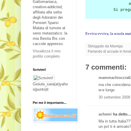
Gattomaniaca,
a
creative-addicted,
Si preg
affiliata alla setta
degli Adoratori dei
Pensieri Sparsi.
Malata di tumore al
seno metastatico: la
Evviva evviva, la scuola mate
mia Bestia Bis con
caccole appresso.
Sbloggato da
Mamiga
Visualizza il mio
Parlando di
accade in fondo
profilo completo
7 commenti:
Scrivimi!
mammachioccia6
Gioiute_sara(at)yaho
ma che coincidenza
o(punto)it
w-e lungo
30 settembre 2008 
Per me è importante...
achemi
ha detto...
Ma in tutta Italia?
un pvt ti è arrivat