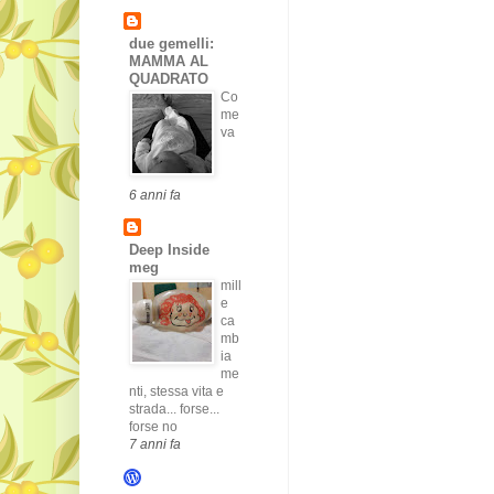
due gemelli:
MAMMA AL
QUADRATO
Co
me
va
6 anni fa
Deep Inside
meg
mill
e
ca
mb
ia
me
nti, stessa vita e
strada... forse...
forse no
7 anni fa