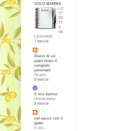
SOLO MAMMA
LO
ST
RE
TT
O
NE
CESSARIO
7 mesi fa
Diario di un
papà dopo il
congedo
parentale
20 anni
8 mesi fa
Il mio karma
Felicità felina
8 mesi fa
nel sacco con il
gatto
e così....