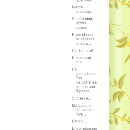
sbagliate
Niente
crocette...
Siore e siori,
alzate il
calice...
E per chi non
lo sapesse
ancora...
Ce l'ho fatta!
Eeeeccomi
qua!
Ho
paura.Ecco,
l'ho
detto.Pensa
vo che con
il passa...
Si cresce...
Ma cosa lo
sculaccio a
fare....
Uomini...
Bi-compleanno