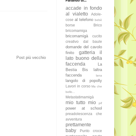
Parlando di...
accade in fondo
al vialetto
Adole-
al telefono
cose
bebè
borse
Brico
bricomamiga
bricomamigà
cucito
creativo
dal baule
domande del cavolo
gatteria
il
finito
Post più vecchio
lato buono della
faccenda
La
Bestia Bis
laltra
faccenda
lana
langolo di popolly
Lavori in corso
Ma che
bello...
Metastatimamigà
mio tutto mio
pif
power at school
preadolescenza che
avventura
prettamente
baby
Punto croce