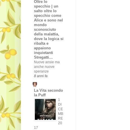
Oltre lo
specchio | un
salto oltre lo
specchio come
Alice e sono nel
mondo
sconosciuto
della malattia,
dove la logica si
ribalta e
appaiono
inquietanti
Stregatti…
Nuove ansie ma
anche nuove
speranze
8 anni fa
La Vita secondo
la Puff
1
DI
CE
MB
RE
20
17