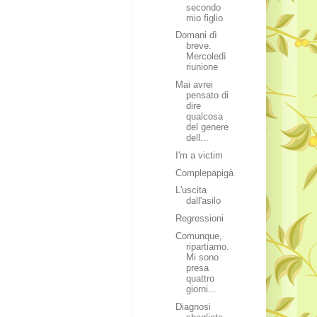
secondo
mio figlio
Domani dì
breve.
Mercoledì
riunione
Mai avrei
pensato di
dire
qualcosa
del genere
dell...
I'm a victim
Complepapigà
L'uscita
dall'asilo
Regressioni
Comunque,
ripartiamo.
Mi sono
presa
quattro
giorni...
Diagnosi