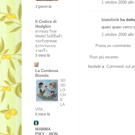
1 ottobre 2008 alle
3 giorni fa
bietolinik
ha detto
Il Codice di
Hodgkin
quasi quasi cerco di
ฝากถอน True
2 ottobre 2008 alle
Wallet ไม่มีขั้นต่ำ
รองรับทุกยอด
Posta un commento
ธุรกรรมแบบ
รวดเร็ว
5 mesi fa
Post più recente
Iscriviti a:
Commenti sul po
La Contessa
Bionda
SO
SO
LO
CH
E
LA
VITA ..
6 mesi fa
MAMMA
PIKY....NON