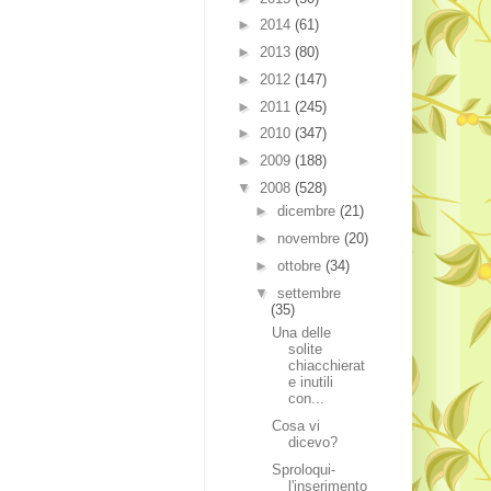
►
2014
(61)
►
2013
(80)
►
2012
(147)
►
2011
(245)
►
2010
(347)
►
2009
(188)
▼
2008
(528)
►
dicembre
(21)
►
novembre
(20)
►
ottobre
(34)
▼
settembre
(35)
Una delle
solite
chiacchierat
e inutili
con...
Cosa vi
dicevo?
Sproloqui-
l'inserimento